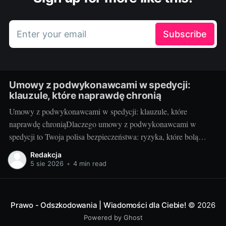
Enter your email
Subscribe
Umowy z podwykonawcami w spedycji:
klauzule, które naprawdę chronią
Umowy z podwykonawcami w spedycji: klauzule, które
naprawdę chroniąDlaczego umowy z podwykonawcami w
spedycji to Twoja polisa bezpieczeństwa: ryzyka, które bolą
najbardziejW spedycji szybkość decyzji spotyka się z wysokim
Redakcja
ryzykiem. Brak jasnych zapisów z podwykonawcą
5 sie 2026
•
4 min read
(przewoźnikiem lub dalszym spedytorem) może kosztować
utraconego klienta, nieściągalne kary od nadawcy, a nawet
odpowiedzialność
Prawo - Odszkodowania | Wiadomości dla Ciebie!
© 2026
Powered by Ghost