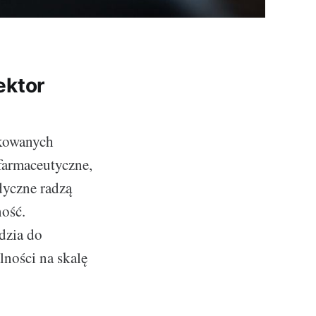
ektor
ikowanych
farmaceutyczne,
dyczne radzą
ość.
dzia do
ności na skalę