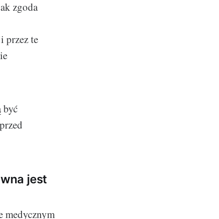
jak zgoda
 przez te
ie
ą być
 przed
wna jest
wie medycznym