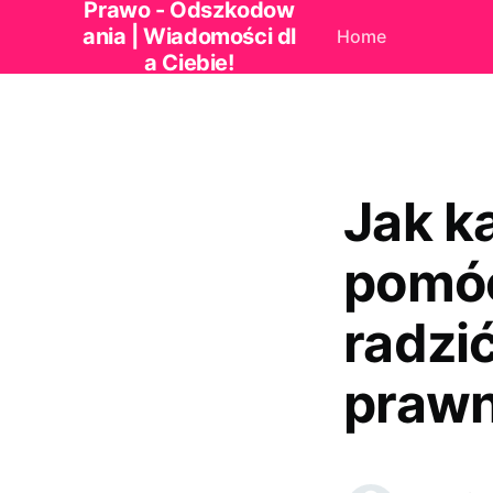
Prawo - Odszkodow
ania | Wiadomości dl
Home
a Ciebie!
Jak k
pomó
radzi
praw