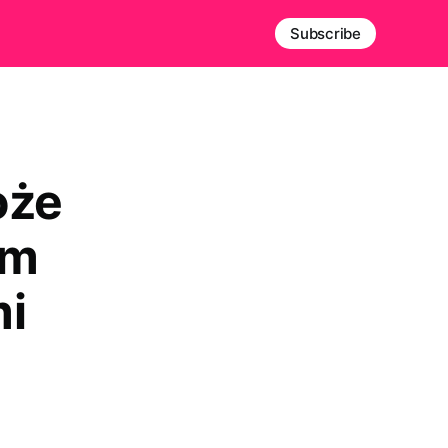
Subscribe
oże
ym
mi