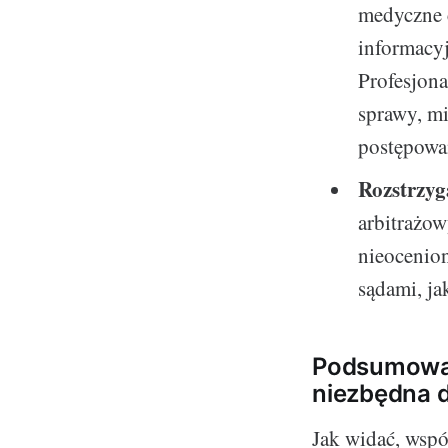
medyczne c
informacyj
Profesjon
sprawy, m
postępowa
Rozstrzyg
arbitrażow
nieocenio
sądami, ja
Podsumowan
niezbędna 
Jak widać, wspó