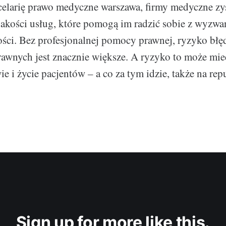
elarię prawo medyczne warszawa, firmy medyczne zy
jakości usług, które pomogą im radzić sobie z wyzw
łości. Bez profesjonalnej pomocy prawnej, ryzyko błę
awnych jest znacznie większe. A ryzyko to może mie
 i życie pacjentów – a co za tym idzie, także na repu
Sign up for more like this.