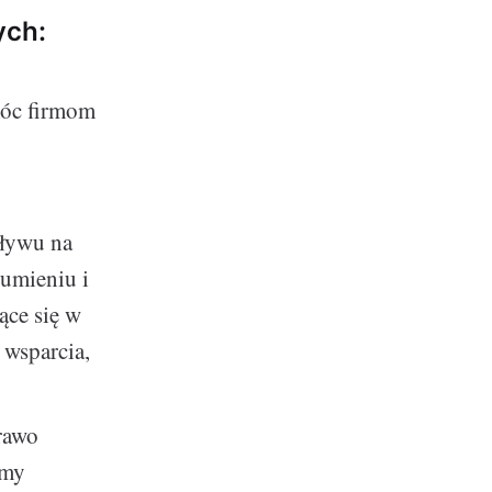
ych:
óc firmom
ływu na
zumieniu i
ące się w
wsparcia,
rawo
rmy