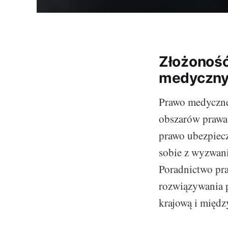
Złożoność
medyczn
Prawo medyczne
obszarów prawa,
prawo ubezpiecz
sobie z wyzwan
Poradnictwo pr
rozwiązywania p
krajową i międ