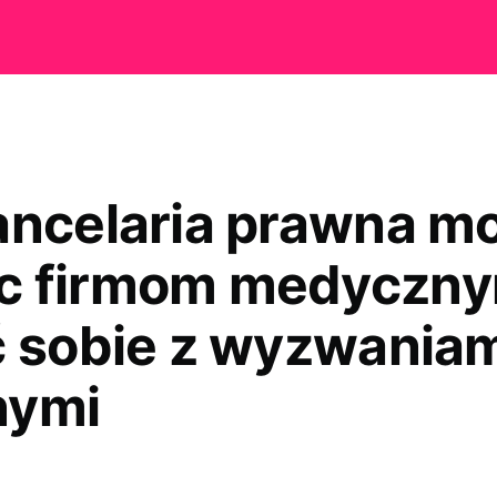
ancelaria prawna m
c firmom medyczn
ć sobie z wyzwania
nymi