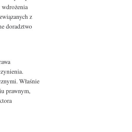
i wdrożenia
związanych z
lne doradztwo
prawa
zynienia.
cznymi. Właśnie
ciu prawnym,
ktora