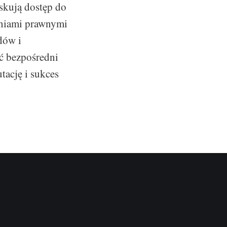
skują dostęp do
aniami prawnymi
dów i
ć bezpośredni
tację i sukces