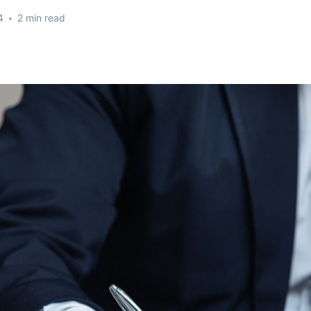
4
•
2 min read