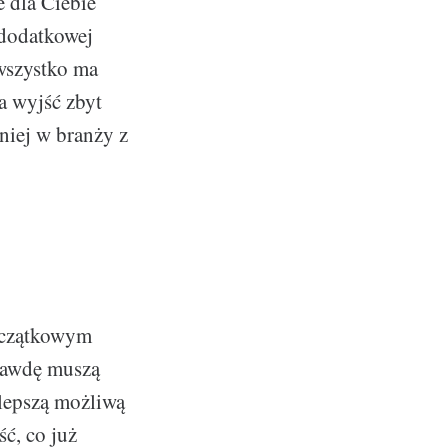
 dla Ciebie
 dodatkowej
wszystko ma
a wyjść zbyt
niej w branży z
oczątkowym
prawdę muszą
jlepszą możliwą
ć, co już