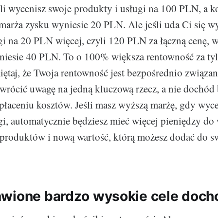
śli wycenisz swoje produkty i usługi na 100 PLN, a 
arża zysku wyniesie 20 PLN. Ale jeśli uda Ci się w
gi na 20 PLN więcej, czyli 120 PLN za łączną cenę,
iesie 40 PLN. To o 100% większa rentowność za tyl
iętaj, że Twoja rentowność jest bezpośrednio związan
wrócić uwagę na jedną kluczową rzecz, a nie dochód br
płaceniu kosztów. Jeśli masz wyższą marżę, gdy wyc
gi, automatycznie będziesz mieć więcej pieniędzy do
roduktów i nową wartość, którą możesz dodać do sw
wione bardzo wysokie cele doch