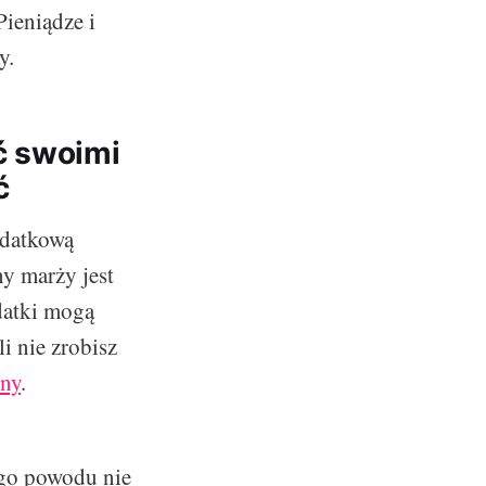
ieniądze i
y.
ć swoimi
ć
odatkową
ny marży jest
datki mogą
i nie zrobisz
jny
.
ego powodu nie