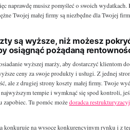
więc naprawdę musisz pomyśleć o swoich wydatkach. P
ężne Twojej małej firmy są niezbędne dla Twojej firm
zty są wyższe, niż możesz pokry
by osiągnąć pożądaną rentownoś
osiadanie wyższej marży, aby dostarczyć klientom d
wyższe ceny za swoje produkty i usługi. Z jednej stro
ć, ale z drugiej strony koszty małej firmy. Twoje wy
 najwyższym tempie i wymknąć się spod kontroli, jeśl
mu zapobiec. Tu pomóc może
doradca restrukturyzacy
ma konkuruje na wysoce konkurencyjnym rynku i z t