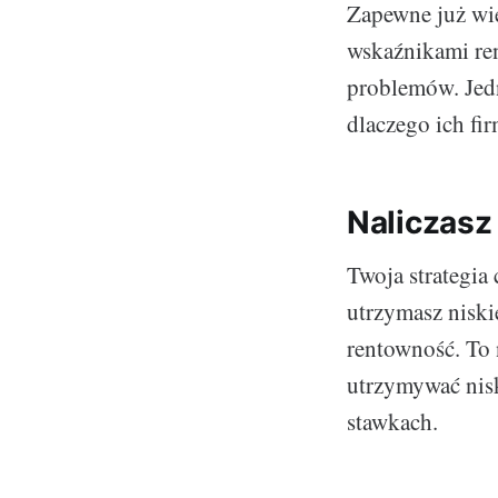
Zapewne już wie
wskaźnikami ren
problemów. Jedn
dlaczego ich fi
Naliczasz 
Twoja strategia 
utrzymasz niski
rentowność. To 
utrzymywać nisk
stawkach.