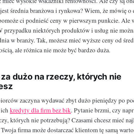
 mieć wysokie wskaźniki rentowności. Ale czy są one
 jest średnia branżowa i rynkowa? Wiem, że mówię o
 pomoże ci podnieść ceny w pierwszym punkcie. Ale 
W przypadku niektórych produktów i usług nie możn
dnia w branży. Tak, możesz mieć wyższe ceny od śred
ścią, ale różnica nie może być bardzo duża.
za dużo na rzeczy, których nie
esz
biorców zaczyna wydawać zbyt dużo pieniędzy po p
 ich
kredyty dla firm bez bik
. Pytanie brzmi, czy na
zy, których nie potrzebują? Czasami chcesz mieć na
e Twoja firma może dostarczać klientom tę samą wartoś