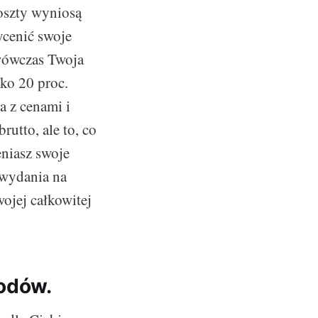
koszty wyniosą
ycenić swoje
 wówczas Twoja
ko 20 proc.
a z cenami i
utto, ale to, co
eniasz swoje
 wydania na
ojej całkowitej
odów.