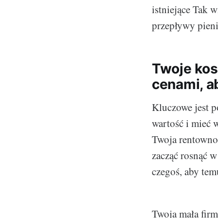
istniejące Tak 
przepływy pieni
Twoje kos
cenami, a
Kluczowe jest p
wartość i mieć 
Twoja rentownoś
zacząć rosnąć w
czegoś, aby te
Twoja mała fir