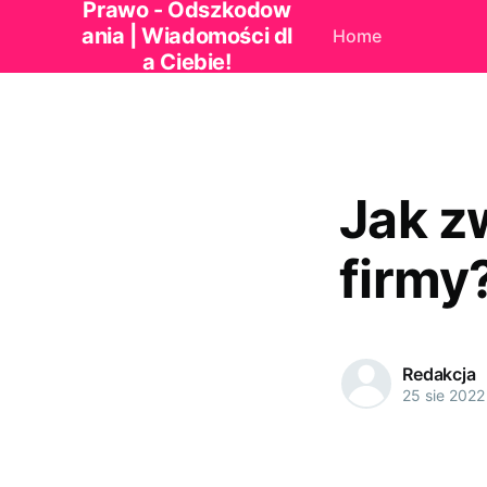
Prawo - Odszkodow
ania | Wiadomości dl
Home
a Ciebie!
Jak z
firmy
Redakcja
25 sie 2022