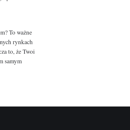
ym? To ważne
jnych rynkach
za to, że Twoi
tym samym