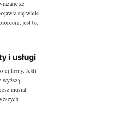
wiązane ze
ojawia się wiele
iorcom, jest to,
y i usługi
jej firmy. Jeśli
z wyższą
iesz musiał
wyższych