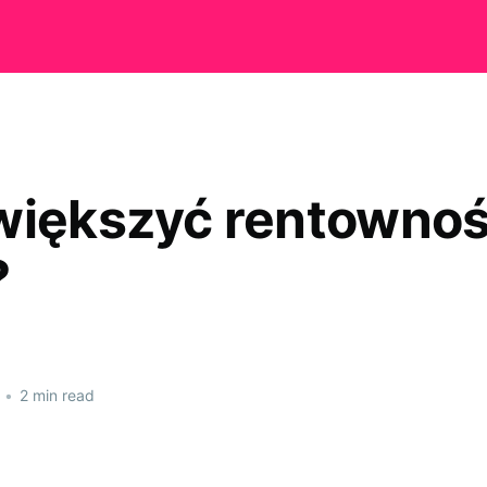
większyć rentowno
?
•
2 min read