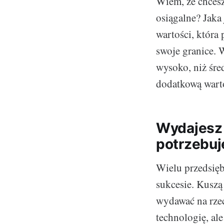
Wiem, że chcesz
osiągalne? Jaka
wartości, która
swoje granice. 
wysoko, niż śre
dodatkową warto
Wydajesz 
potrzebuj
Wielu przedsię
sukcesie. Kuszą
wydawać na rzec
technologię, al