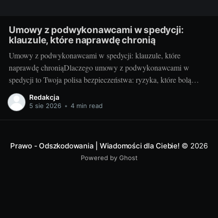
Umowy z podwykonawcami w spedycji:
klauzule, które naprawdę chronią
Umowy z podwykonawcami w spedycji: klauzule, które
naprawdę chroniąDlaczego umowy z podwykonawcami w
spedycji to Twoja polisa bezpieczeństwa: ryzyka, które bolą
najbardziejW spedycji szybkość decyzji spotyka się z wysokim
Redakcja
ryzykiem. Brak jasnych zapisów z podwykonawcą
5 sie 2026
•
4 min read
(przewoźnikiem lub dalszym spedytorem) może kosztować
utraconego klienta, nieściągalne kary od nadawcy, a nawet
odpowiedzialność
Prawo - Odszkodowania | Wiadomości dla Ciebie!
© 2026
Powered by Ghost