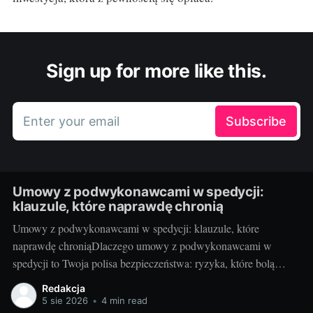
Sign up for more like this.
Enter your email
Subscribe
Umowy z podwykonawcami w spedycji:
klauzule, które naprawdę chronią
Umowy z podwykonawcami w spedycji: klauzule, które
naprawdę chroniąDlaczego umowy z podwykonawcami w
spedycji to Twoja polisa bezpieczeństwa: ryzyka, które bolą
najbardziejW spedycji szybkość decyzji spotyka się z wysokim
Redakcja
ryzykiem. Brak jasnych zapisów z podwykonawcą
5 sie 2026
•
4 min read